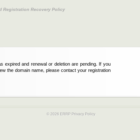
d Registration Recovery Policy
s expired and renewal or deletion are pending. If you
abgelaufen und die Verlängerung oder Löschung der
new the domain name, please contact your registration
er Registrant sind und die Domainregistrierung
ie bitte Ihren Service-Provider.
© 2026 ERRP
Privacy Policy