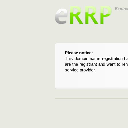
Expire
Please notice:
Bitte beachten Sie:
This domain name registration ha
Diese Domainregistrierung ist 
are the registrant and want to re
Domain stehen an. Wenn Sie d
service provider.
verlängern möchten, kontaktieren S